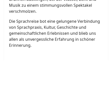
Musik zu einem stimmungsvollen Spektakel
verschmolzen.
Die Sprachreise bot eine gelungene Verbindung
von Sprachpraxis, Kultur, Geschichte und
gemeinschaftlichen Erlebnissen und blieb uns
allen als unvergessliche Erfahrung in schöner
Erinnerung.
Joomla Gallery
makes it better. Balbooa.com
Bon Appétit
Bon appétit – ¡Buen provecho! – Bene sapiat! 🍽️