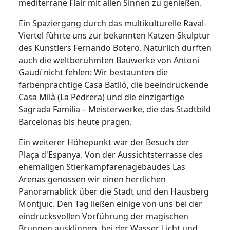
mediterrane Flair mit allen Sinnen zu genießen.
Ein Spaziergang durch das multikulturelle Raval-
Viertel führte uns zur bekannten Katzen-Skulptur
des Künstlers Fernando Botero. Natürlich durften
auch die weltberühmten Bauwerke von Antoni
Gaudí nicht fehlen: Wir bestaunten die
farbenprächtige Casa Batlló, die beeindruckende
Casa Milà (La Pedrera) und die einzigartige
Sagrada Família – Meisterwerke, die das Stadtbild
Barcelonas bis heute prägen.
Ein weiterer Höhepunkt war der Besuch der
Plaça d'Espanya. Von der Aussichtsterrasse des
ehemaligen Stierkampfarenagebäudes Las
Arenas genossen wir einen herrlichen
Panoramablick über die Stadt und den Hausberg
Montjuïc. Den Tag ließen einige von uns bei der
eindrucksvollen Vorführung der magischen
Brunnen ausklingen, bei der Wasser, Licht und