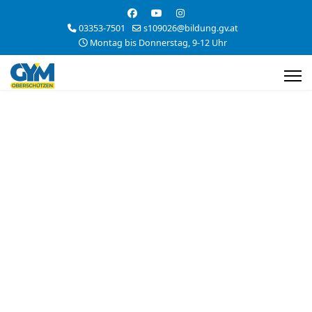
03353-7501
s109026@bildung.gv.at
Montag bis Donnerstag, 9-12 Uhr