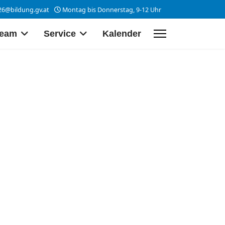
26@bildung.gv.at
Montag bis Donnerstag, 9-12 Uhr
eam
Service
Kalender