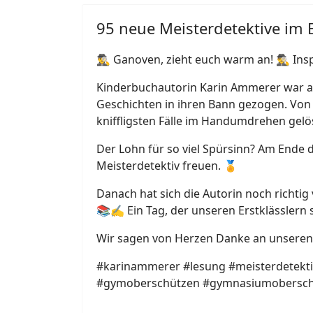
95 neue Meisterdetektive im E
🕵️‍♂️ Ganoven, zieht euch warm an! 🕵️‍♂️
Kinderbuchautorin Karin Ammerer war am 
Geschichten in ihren Bann gezogen. Von w
kniffligsten Fälle im Handumdrehen gelö
Der Lohn für so viel Spürsinn? Am Ende d
Meisterdetektiv freuen. 🏅
Danach hat sich die Autorin noch richtig
📚✍️ Ein Tag, der unseren Erstklässlern 
Wir sagen von Herzen Danke an unseren E
#karinammerer #lesung #meisterdetekti
#gymoberschützen #gymnasiumobersch