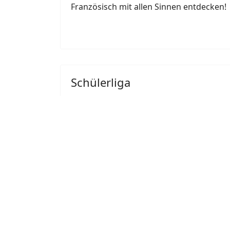
Französisch mit allen Sinnen entdecken!
Schülerliga
Fußball Unterstufe – B-Pool Turnier in R
Unsere Schule war beim Schülerliga B-Po
insgesamt sieben teilnehmenden Teams ko
Spielpraxis zu sammeln und sich gezielt