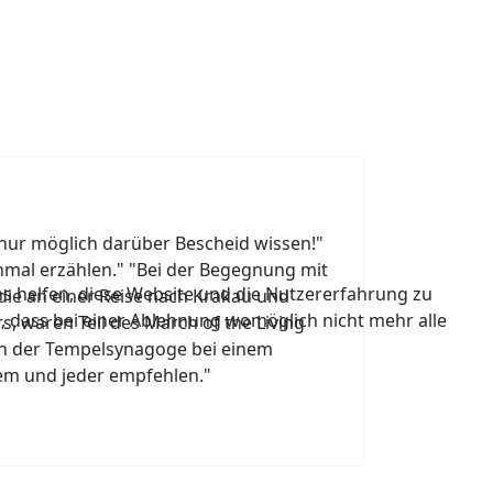
e nur möglich darüber Bescheid wissen!"
inmal erzählen." "Bei der Begegnung mit
ns helfen, diese Website und die Nutzererfahrung zu
ie an einer Reise nach Krakau und
e, dass bei einer Ablehnung womöglich nicht mehr alle
 waren Teil des March of the Living
 in der Tempelsynagoge bei einem
dem und jeder empfehlen."