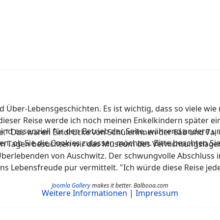
d Über-Lebensgeschichten. Es ist wichtig, dass so viele wi
n dieser Reise werde ich noch meinen Enkelkindern später e
ind essenziell für den Betrieb der Seite, während andere u
" Das waren Eindrücke von Schülerinnen der 6ab und 7a, d
en, ob Sie die Cookies zulassen möchten. Bitte beachten Si
n Tagen besuchten wir das Museum des Vernichtungslagers,
n Überlebenden von Auschwitz. Der schwungvolle Abschluss
ns Lebensfreude pur vermittelt. "Ich würde diese Reise je
Joomla Gallery
makes it better. Balbooa.com
Weitere Informationen
|
Impressum