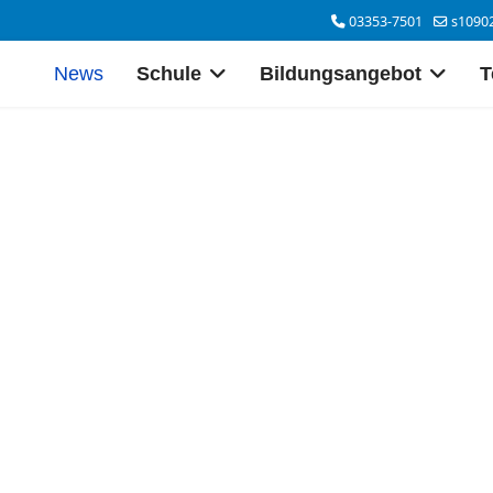
03353-7501
s1090
News
Schule
Bildungsangebot
T