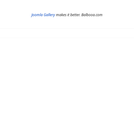
Joomla Gallery
makes it better. Balbooa.com
echnitz
ol Turnier in Rechnitz gleich mit zwei Mannschaften vertre
nnten wir den 1. und 3. Platz erreichen! Das Turnier bot e
 auf die Herausforderungen im A-Pool vorzubereiten.
Joomla Gallery
makes it better. Balbooa.com