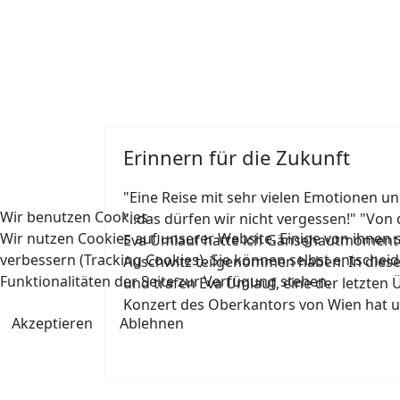
Erinnern für die Zukunft
"Eine Reise mit sehr vielen Emotionen un
Wir benutzen Cookies
"..das dürfen wir nicht vergessen!" "Vo
Wir nutzen Cookies auf unserer Website. Einige von ihnen s
Eva Umlauf hatte ich Gänsehautmomente.
verbessern (Tracking Cookies). Sie können selbst entscheid
Auschwitz teilgenommen haben. In diese
Funktionalitäten der Seite zur Verfügung stehen.
und trafen Eva Umlauf, eine der letzte
Konzert des Oberkantors von Wien hat u
Akzeptieren
Ablehnen