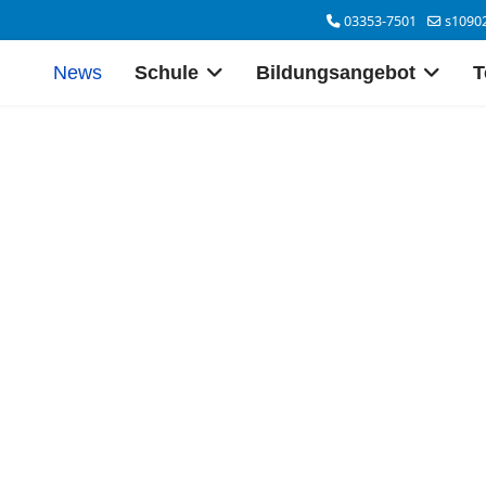
03353-7501
s1090
News
Schule
Bildungsangebot
T