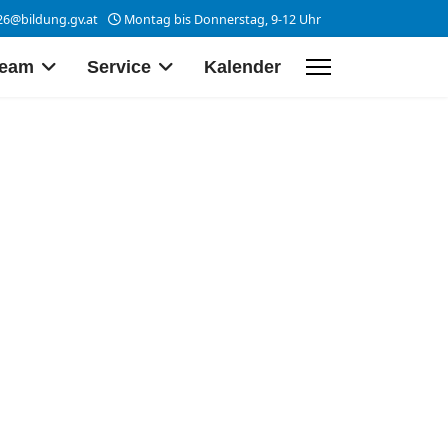
26@bildung.gv.at
Montag bis Donnerstag, 9-12 Uhr
eam
Service
Kalender