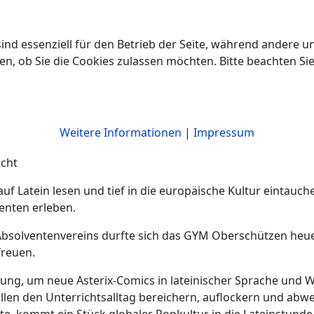
ind essenziell für den Betrieb der Seite, während andere u
en, ob Sie die Cookies zulassen möchten. Bitte beachten Si
Weitere Informationen
|
Impressum
icht
uf Latein lesen und tief in die europäische Kultur eintauch
enten erleben.
solventenvereins durfte sich das GYM Oberschützen heuer 
freuen.
rung, um neue Asterix-Comics in lateinischer Sprache und W
en den Unterrichtsalltag bereichern, auflockern und abwec
e, kommt ein Stück globaler Popkultur in die Lateinstunde