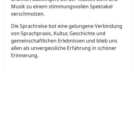
Musik zu einem stimmungsvollen Spektakel
verschmolzen.
Die Sprachreise bot eine gelungene Verbindung
von Sprachpraxis, Kultur, Geschichte und
gemeinschaftlichen Erlebnissen und blieb uns
allen als unvergessliche Erfahrung in schöner
Erinnerung.
Joomla Gallery
makes it better. Balbooa.com
Bon Appétit
Bon appétit – ¡Buen provecho! – Bene sapiat! 🍽️