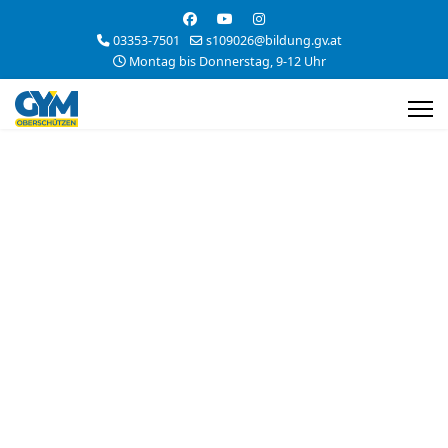
03353-7501
s109026@bildung.gv.at
Montag bis Donnerstag, 9-12 Uhr