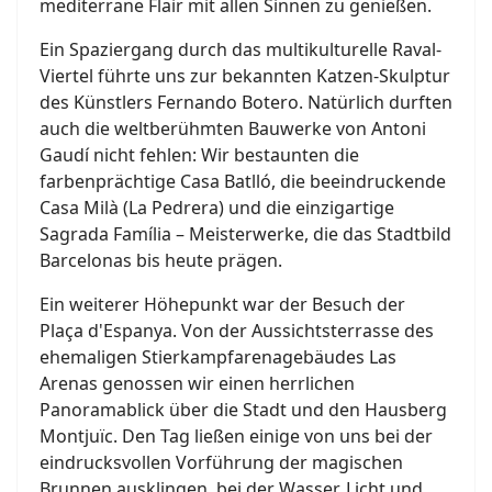
mediterrane Flair mit allen Sinnen zu genießen.
Ein Spaziergang durch das multikulturelle Raval-
Viertel führte uns zur bekannten Katzen-Skulptur
des Künstlers Fernando Botero. Natürlich durften
auch die weltberühmten Bauwerke von Antoni
Gaudí nicht fehlen: Wir bestaunten die
farbenprächtige Casa Batlló, die beeindruckende
Casa Milà (La Pedrera) und die einzigartige
Sagrada Família – Meisterwerke, die das Stadtbild
Barcelonas bis heute prägen.
Ein weiterer Höhepunkt war der Besuch der
Plaça d'Espanya. Von der Aussichtsterrasse des
ehemaligen Stierkampfarenagebäudes Las
Arenas genossen wir einen herrlichen
Panoramablick über die Stadt und den Hausberg
Montjuïc. Den Tag ließen einige von uns bei der
eindrucksvollen Vorführung der magischen
Brunnen ausklingen, bei der Wasser, Licht und